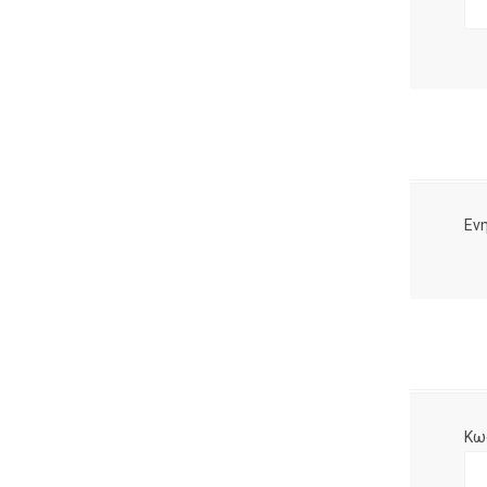
Ενη
Κω