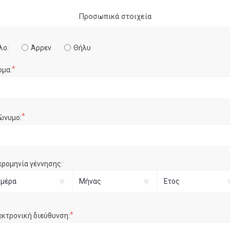
Προσωπικά στοιχεία
λο:
Άρρεν
Θήλυ
*
ομα:
*
ώνυμο:
ερομηνία γέννησης:
*
εκτρονική διεύθυνση: