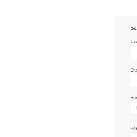
Φύ
Όν
Επ
Ημ
Ηλ