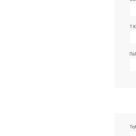
Τ.Κ.
Πό
Τη