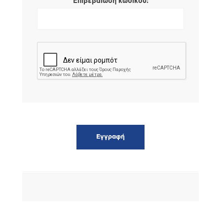
*
Επιβεβαίωση κωδικού: