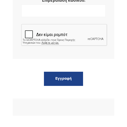
*
Επιβεβαίωση κωδικού: