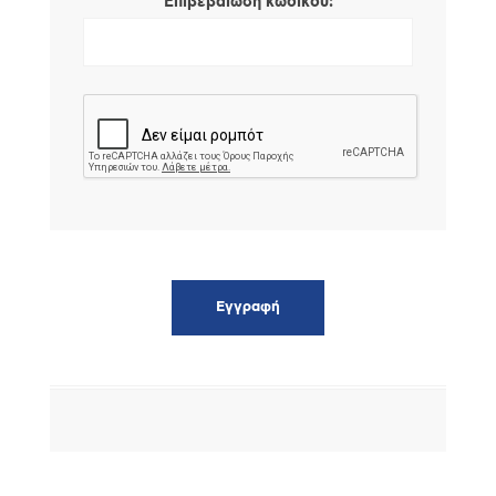
*
Επιβεβαίωση κωδικού: