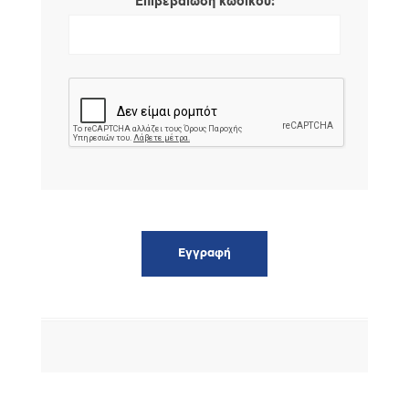
*
Επιβεβαίωση κωδικού: