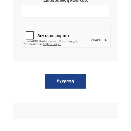
*
Επιβεβαίωση κωδικού: