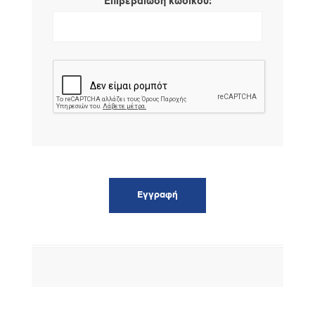
*
Επιβεβαίωση κωδικού: