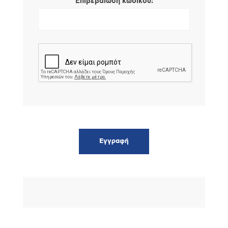
*
Επιβεβαίωση κωδικού: