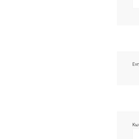
Ενη
Κω