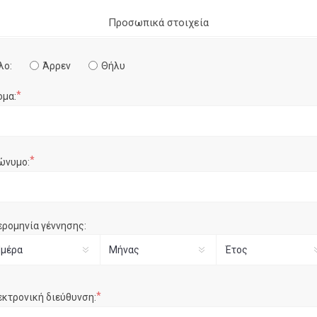
Προσωπικά στοιχεία
λο:
Άρρεν
Θήλυ
*
ομα:
*
ώνυμο:
ερομηνία γέννησης:
*
εκτρονική διεύθυνση: