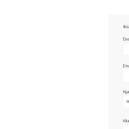
Φύ
Όν
Επ
Ημ
Ηλ