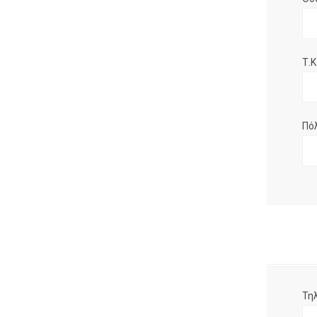
Τ.Κ.
Πό
Τη