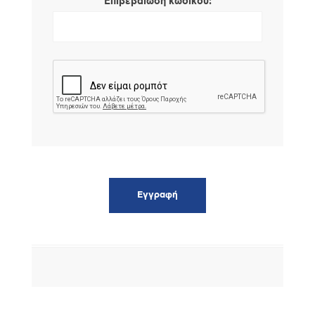
*
Επιβεβαίωση κωδικού: