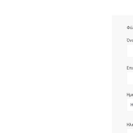
Φύ
Όν
Επ
Ημ
Ηλ