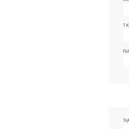
Τ.Κ.
Πό
Τη