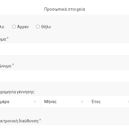
Προσωπικά στοιχεία
λο:
Άρρεν
Θήλυ
*
ομα:
*
ώνυμο:
ερομηνία γέννησης:
*
εκτρονική διεύθυνση: