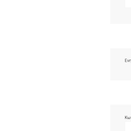
Ενη
Κω