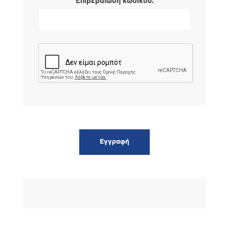
*
Επιβεβαίωση κωδικού: