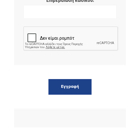
*
Επιβεβαίωση κωδικού: