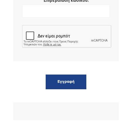
*
Επιβεβαίωση κωδικού: