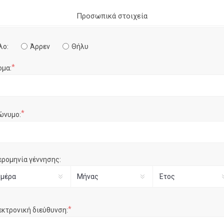
Προσωπικά στοιχεία
λο:
Άρρεν
Θήλυ
*
ομα:
*
ώνυμο:
ερομηνία γέννησης:
*
εκτρονική διεύθυνση: