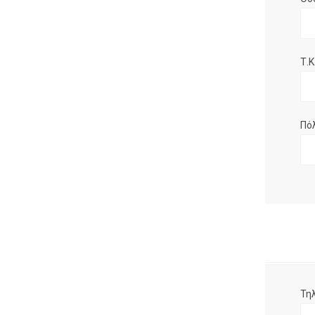
Τ.Κ.
Πό
Τη