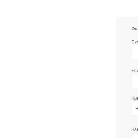
Φύ
Όν
Επ
Ημ
Ηλ