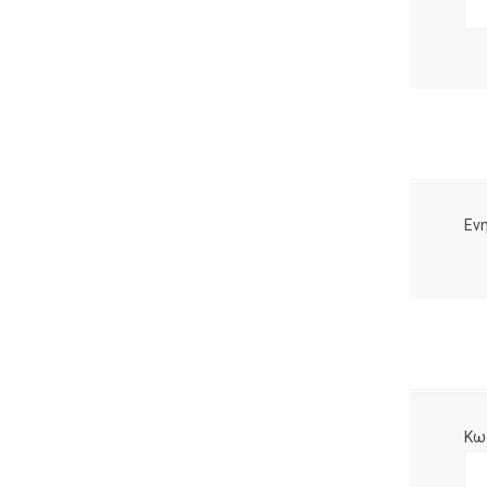
Ενη
Κω