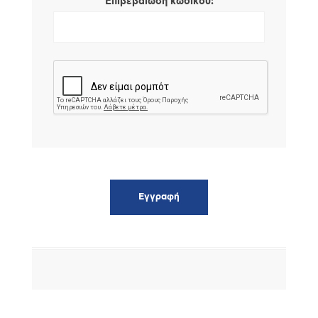
*
Επιβεβαίωση κωδικού: