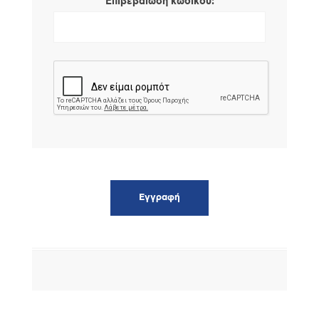
*
Επιβεβαίωση κωδικού: