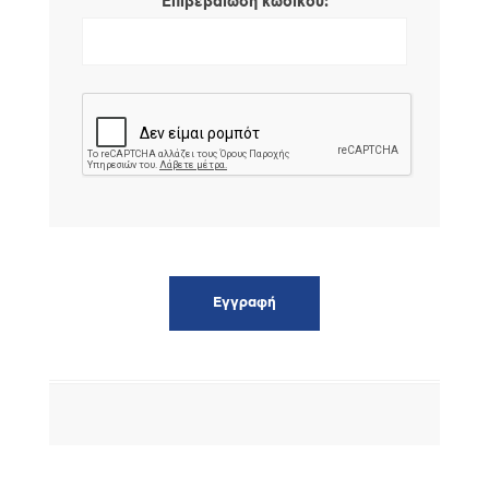
*
Επιβεβαίωση κωδικού: