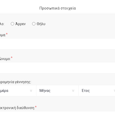
Προσωπικά στοιχεία
λο:
Άρρεν
Θήλυ
*
ομα:
*
ώνυμο:
ερομηνία γέννησης:
*
εκτρονική διεύθυνση: