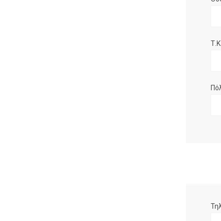
Τ.Κ.
Πό
Τη