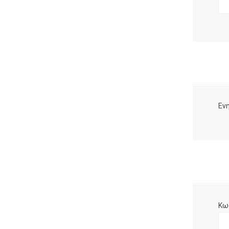
Ενη
Κω