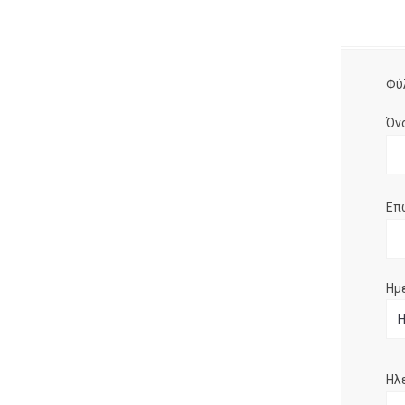
Φύ
Όν
Επ
Ημ
Ηλ