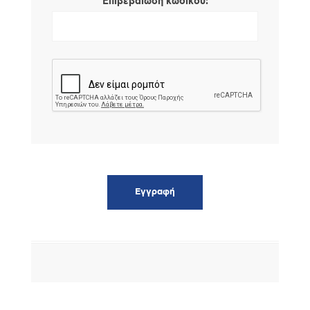
*
Επιβεβαίωση κωδικού: