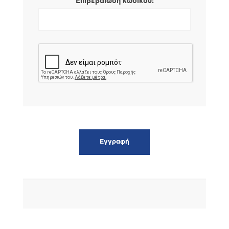
*
Επιβεβαίωση κωδικού: