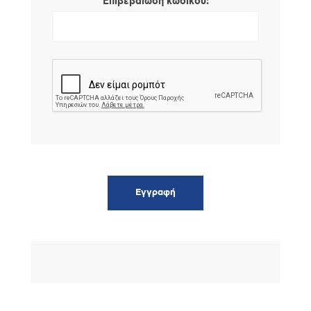
*
Επιβεβαίωση κωδικού: