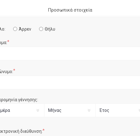
Προσωπικά στοιχεία
λο:
Άρρεν
Θήλυ
*
ομα:
*
ώνυμο:
ερομηνία γέννησης:
*
εκτρονική διεύθυνση: