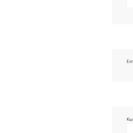
Ενη
Κω