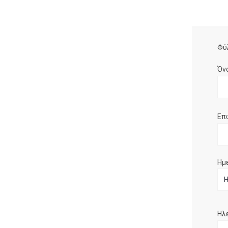
Φύ
Όν
Επ
Ημ
Ηλ