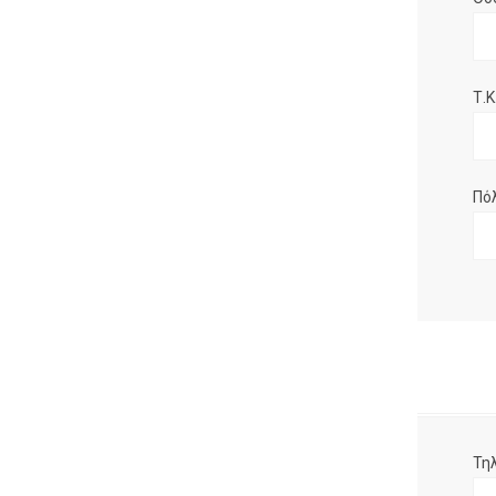
Τ.Κ.
Πό
Τη