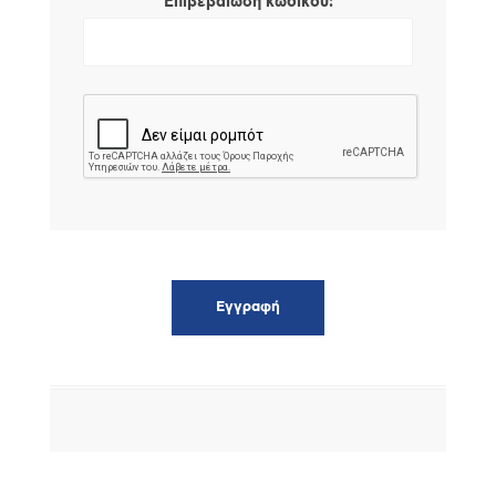
*
Επιβεβαίωση κωδικού: