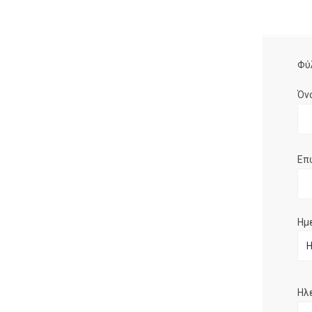
Φύ
Όν
Επ
Ημ
Ηλ