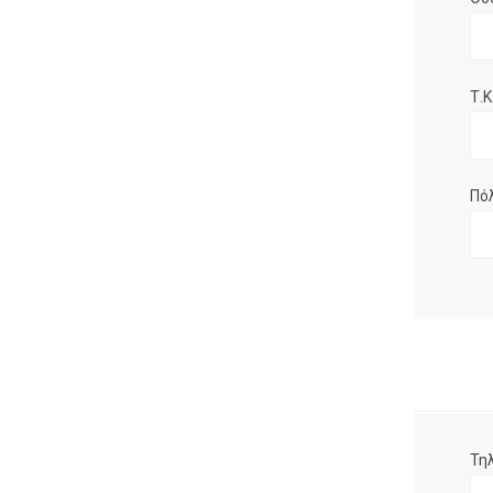
Τ.Κ.
Πό
Τη