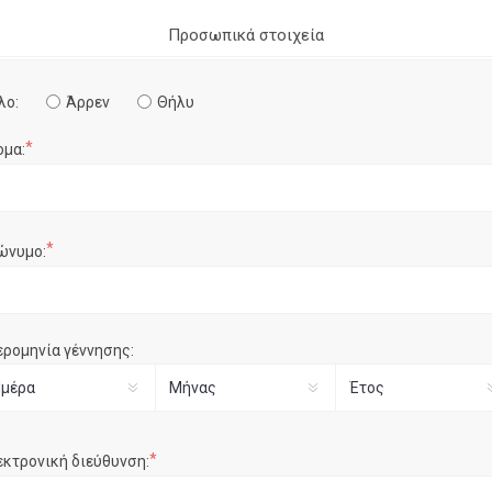
Προσωπικά στοιχεία
λο:
Άρρεν
Θήλυ
*
ομα:
*
ώνυμο:
ερομηνία γέννησης:
*
εκτρονική διεύθυνση: