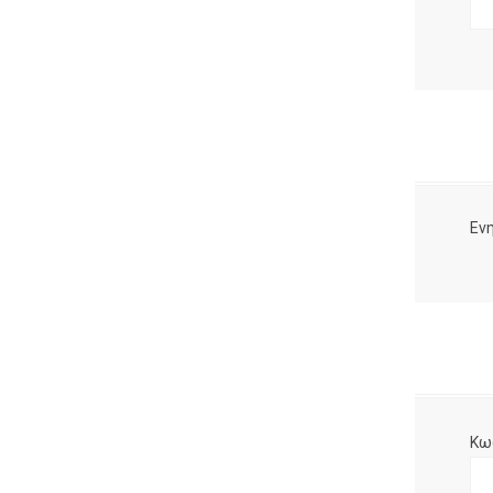
Ενη
Κω