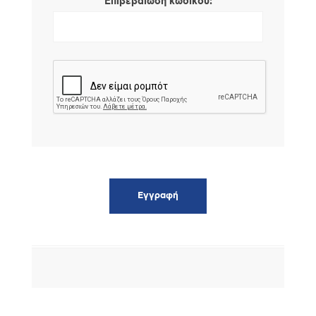
*
Επιβεβαίωση κωδικού: