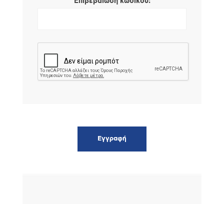
*
Επιβεβαίωση κωδικού: