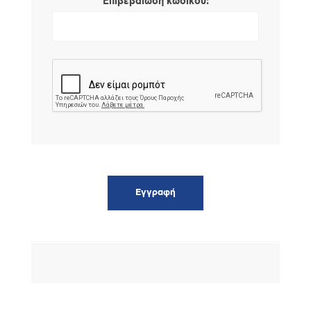
*
Επιβεβαίωση κωδικού: