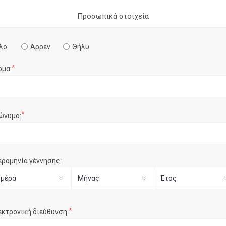
Προσωπικά στοιχεία
λο:
Άρρεν
Θήλυ
*
ομα:
*
ώνυμο:
ερομηνία γέννησης:
*
εκτρονική διεύθυνση: