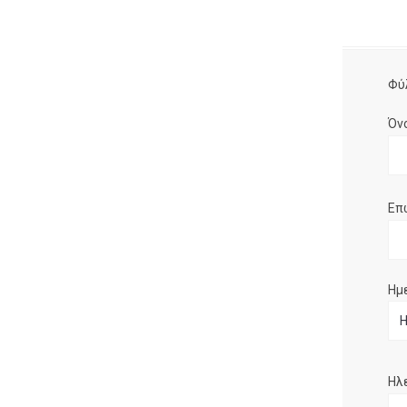
Φύ
Όν
Επ
Ημ
Ηλ