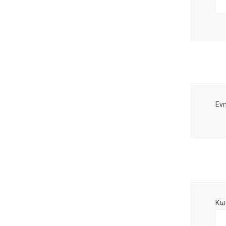
Ενη
Κω