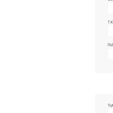
Τ.Κ.
Πό
Τη