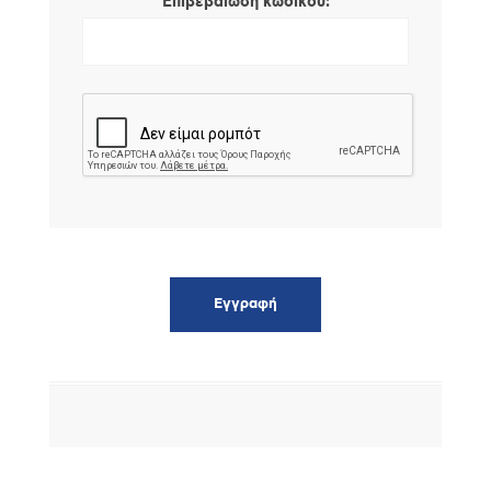
*
Επιβεβαίωση κωδικού: