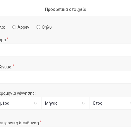
Προσωπικά στοιχεία
λο:
Άρρεν
Θήλυ
*
ομα:
*
ώνυμο:
ερομηνία γέννησης:
*
εκτρονική διεύθυνση: