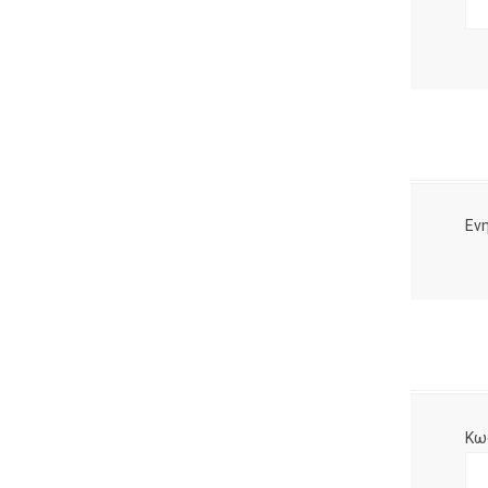
Ενη
Κω