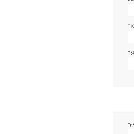
Τ.Κ.
Πό
Τη