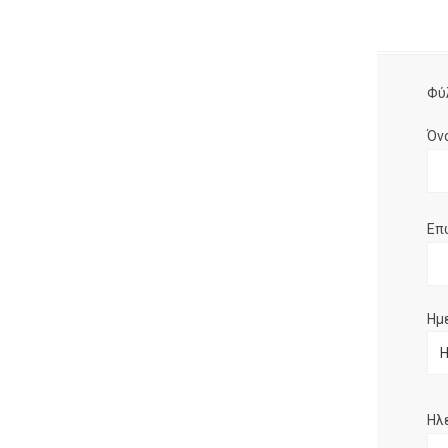
Φύ
Όν
Επ
Ημ
Ηλ