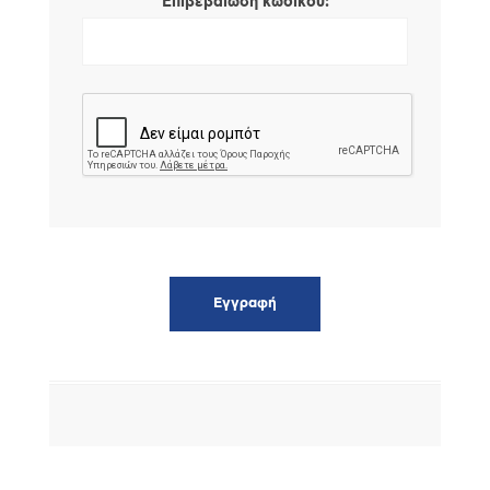
*
Επιβεβαίωση κωδικού: