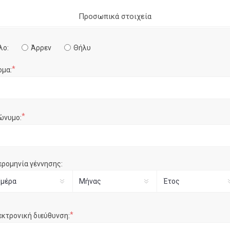
Προσωπικά στοιχεία
λο:
Άρρεν
Θήλυ
*
ομα:
*
ώνυμο:
ερομηνία γέννησης:
*
εκτρονική διεύθυνση: