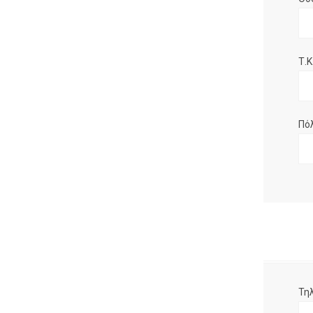
Τ.Κ.
Πό
Τη