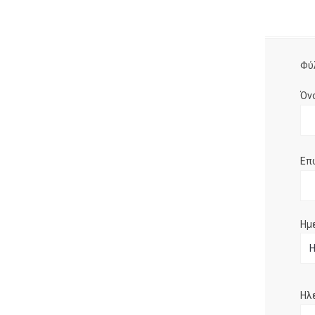
Φύ
Όν
Επ
Ημ
Ηλ