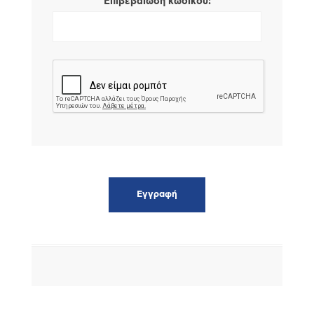
*
Επιβεβαίωση κωδικού: