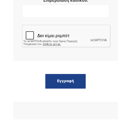
*
Επιβεβαίωση κωδικού: