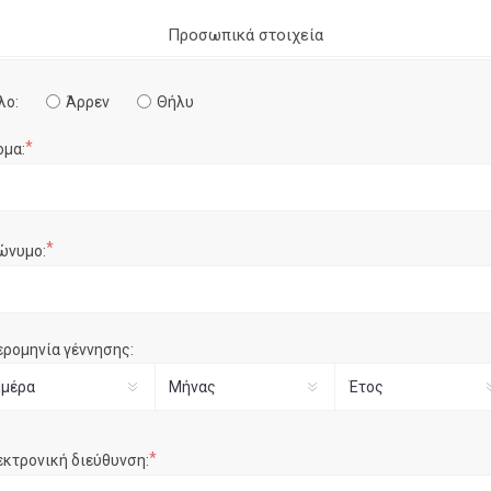
Προσωπικά στοιχεία
λο:
Άρρεν
Θήλυ
*
ομα:
*
ώνυμο:
ερομηνία γέννησης:
*
εκτρονική διεύθυνση: