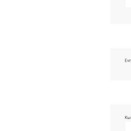
Ενη
Κω