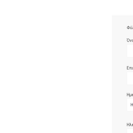
Φύ
Όν
Επ
Ημ
Ηλ