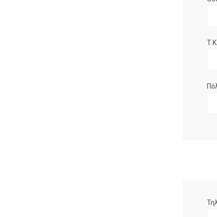
Τ.Κ.
Πό
Τη