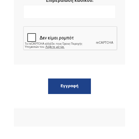
*
Επιβεβαίωση κωδικού: