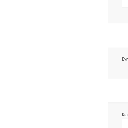
Ενη
Κω