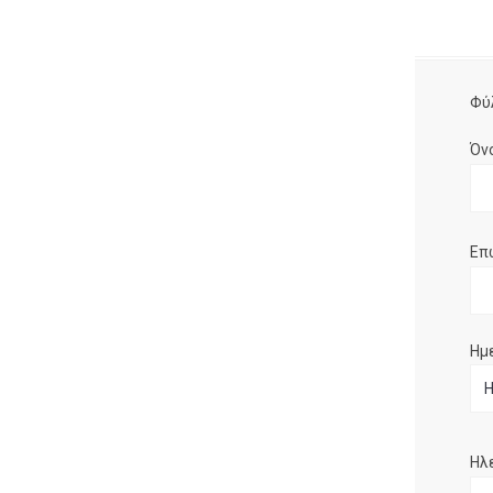
Φύ
Όν
Επ
Ημ
Ηλ