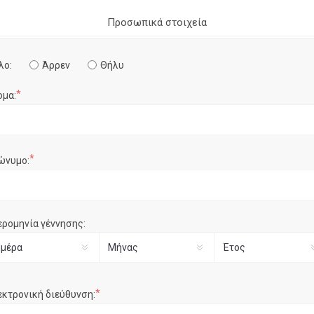
Προσωπικά στοιχεία
λο:
Άρρεν
Θήλυ
*
ομα:
*
ώνυμο:
ερομηνία γέννησης:
*
εκτρονική διεύθυνση: