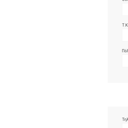
Τ.Κ.
Πό
Τη