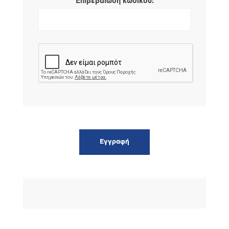
*
Επιβεβαίωση κωδικού: