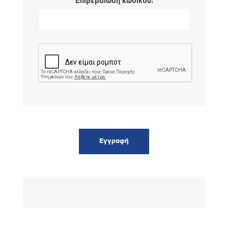
*
Επιβεβαίωση κωδικού: