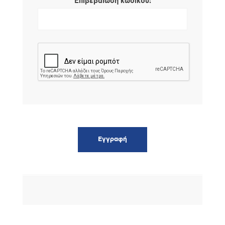
*
Επιβεβαίωση κωδικού: