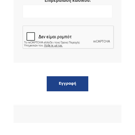
*
Επιβεβαίωση κωδικού: