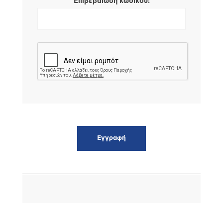
*
Επιβεβαίωση κωδικού: