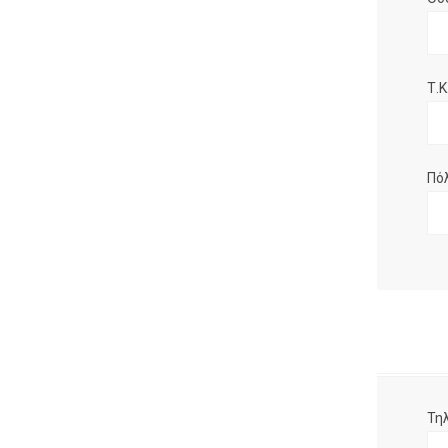
Τ.Κ.
Πό
Τη