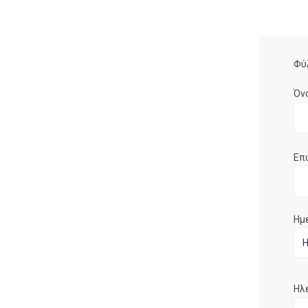
Φύ
Όν
Επ
Ημ
Ηλ