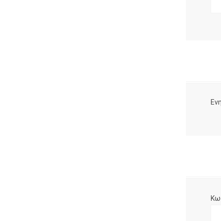
Ενη
Κω