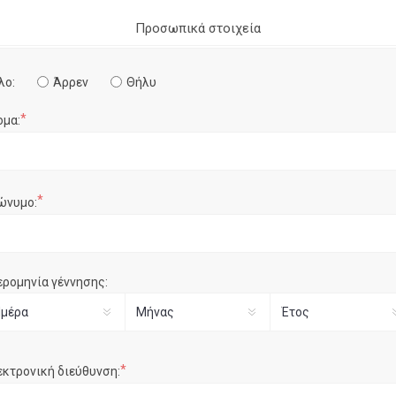
Προσωπικά στοιχεία
λο:
Άρρεν
Θήλυ
*
ομα:
*
ώνυμο:
ερομηνία γέννησης:
*
εκτρονική διεύθυνση: