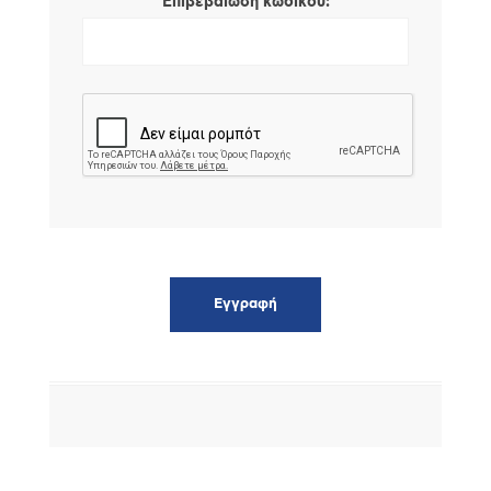
*
Επιβεβαίωση κωδικού: