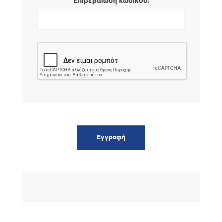
*
Επιβεβαίωση κωδικού: