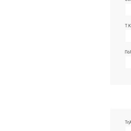
Τ.Κ.
Πό
Τη