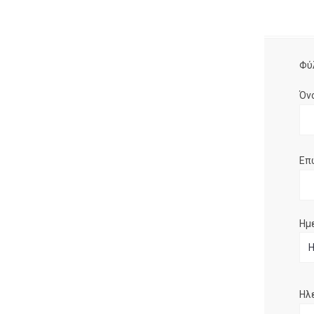
Φύ
Όν
Επ
Ημ
Ηλ