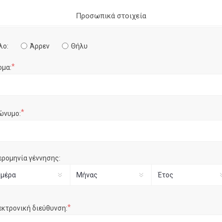
Προσωπικά στοιχεία
λο:
Άρρεν
Θήλυ
*
ομα:
*
ώνυμο:
ερομηνία γέννησης:
*
εκτρονική διεύθυνση: