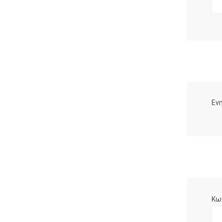
Ενη
Κω