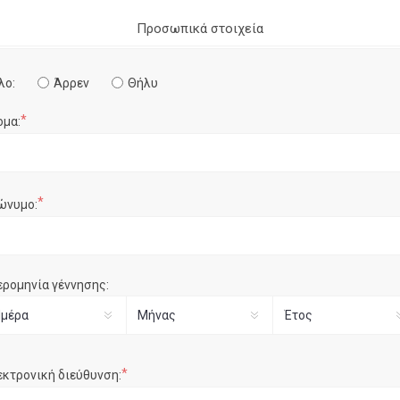
Προσωπικά στοιχεία
λο:
Άρρεν
Θήλυ
*
ομα:
*
ώνυμο:
ερομηνία γέννησης:
*
εκτρονική διεύθυνση: