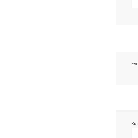
Ενη
Κω