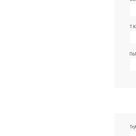
Τ.Κ.
Πό
Τη