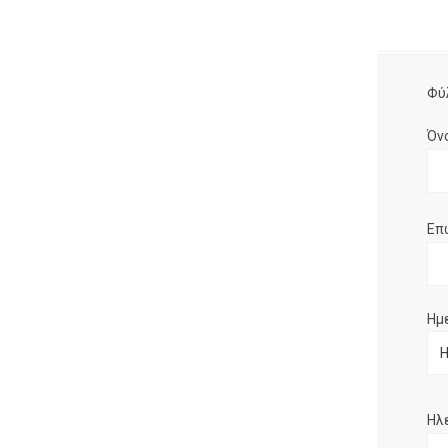
Φύ
Όν
Επ
Ημ
Ηλ