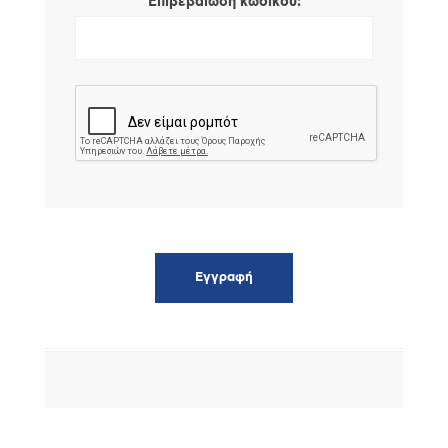
*
Επιβεβαίωση κωδικού: