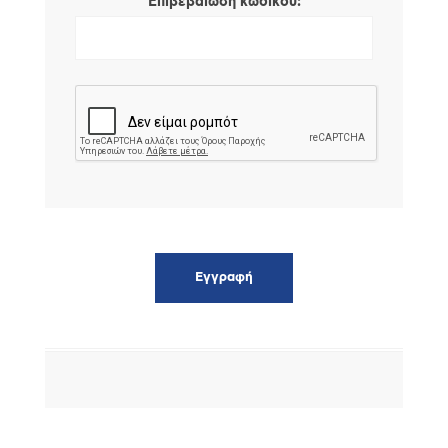
*
Επιβεβαίωση κωδικού: